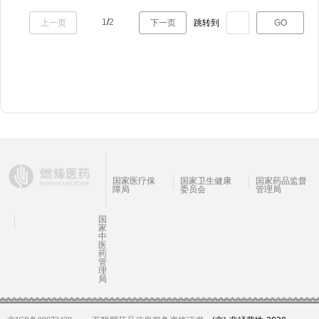
1
/
2
上一页
下一页
跳转到
GO
国家医疗保
国家卫生健康
国家药品监督
障局
委员会
管理局
国
家
中
医
药
管
理
局