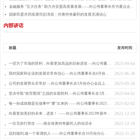
金融服务 “五大任务” 助力兴安盟高质量发展——向公伟董事长作为重点企业代表发言
넷
国家民委共同发展司彭泽昌：对奥特奇蒙药的发展充满信心
넷
内部讲话
标题
发布时间
一切为了市场的胜利，向着更加高远的目标进攻 —向公伟董事长在7月份办公会议上的内部讲话
2023-09-04
뀧
我对国家和企业的发展非常有信心 —向公伟董事长在6月份办公会议上的内部讲话
2023-06-30
뀧
公司的发展势头非常好 —向公伟董事长在5月份办公会议上的内部讲话
2023-05-26
뀧
坚决夺取“收官图强”之战的全面胜利 —向公伟董事长在3月份办公会议上的内部讲话
2023-04-02
뀧
每一份成就都是在做事中“磨”出来的 ——向公伟董事长2023年新年贺词
2023-02-02
뀧
向着更加美好的未来，进发！ ——向公伟董事长2023年新年贺词
2022-12-10
뀧
一往无前打胜仗 ——致全体奥特奇蒙药人的动员令
2022-12-10
뀧
说到做到,做一个靠谱的人 ——向公伟董事长在10月份办公会议上的内部讲话
2022-11-23
뀧