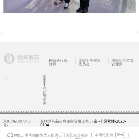
国家医疗保
国家卫生健康
国家药品监督
障局
委员会
管理局
国
家
中
医
药
管
理
局
(京)-非经营性-2020-
京ICP备09073438
互联网药品信息服务资格证书：
0104
号-1
本网站支持
IPv6
本网站由阿里云提供云计算及安全服务