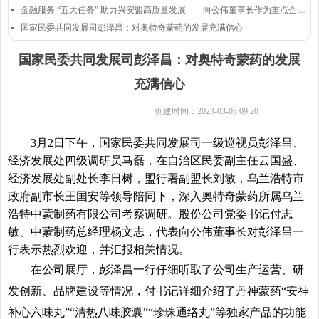
金融服务 “五大任务” 助力兴安盟高质量发展——向公伟董事长作为重点企业代表发言
넷
国家民委共同发展司彭泽昌：对奥特奇蒙药的发展充满信心
넷
国家民委共同发展司彭泽昌：对奥特奇蒙药的发展
充满信心
创建时间：
2023-03-03
09:20
3月2日下午，国家民委共同发展司一级巡视员彭泽昌、
经济发展处四级调研员马磊，在自治区民委副主任云国盛、
经济发展处副处长李日树，盟行署副盟长刘敏，乌兰浩特市
政府副市长王国安等领导陪同下，深入奥特奇蒙药所属乌兰
浩特中蒙制药有限公司考察调研。股份公司党委书记付志
敏、中蒙制药总经理杨文志，代表向公伟董事长对彭泽昌一
行表示热烈欢迎，并汇报相关情况。
在公司展厅，彭泽昌一行仔细听取了公司生产运营、研
发创新、品牌建设等情况，付书记详细介绍了丹神蒙药“安神
补心六味丸”“清热八味胶囊”“珍珠通络丸”等独家产品的功能