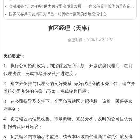
金融服务 “五大任务” 助力兴安盟高质量发展——向公伟董事长作为重点企业代表发言
넷
国家民委共同发展司彭泽昌：对奥特奇蒙药的发展充满信心
넷
省区经理（天津）
创建时间：
2020-11-02
11:58
岗位职责：
1、执行公司招商政策，制定辖区招商计划，开发优势代理商，签订
代理协议，完成市场开发及推进进度；
2、建立并保持与代理商的良好关系, 做好代理商的服务工作，建立并
维护公司良好的信誉与形象，完成销售目标；
3、在公司指导及支持下，全面负责辖区内招投标、议价、医保等政
府事务；
4、负责辖区内信息收集、市场调研、竞品分析，及时为公司提供分
析报告及应对建议；
5、负责辖区内市场秩序监控，核查本区域内代理商冲窜货性质及详