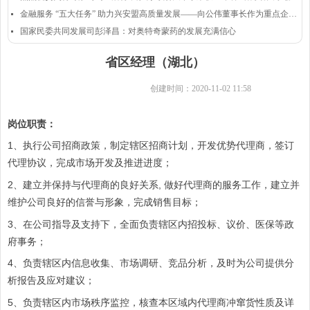
金融服务 “五大任务” 助力兴安盟高质量发展——向公伟董事长作为重点企业代表发言
넷
国家民委共同发展司彭泽昌：对奥特奇蒙药的发展充满信心
넷
省区经理（湖北）
创建时间：
2020-11-02
11:58
岗位职责：
1、执行公司招商政策，制定辖区招商计划，开发优势代理商，签订
代理协议，完成市场开发及推进进度；
2、建立并保持与代理商的良好关系, 做好代理商的服务工作，建立并
维护公司良好的信誉与形象，完成销售目标；
3、在公司指导及支持下，全面负责辖区内招投标、议价、医保等政
府事务；
4、负责辖区内信息收集、市场调研、竞品分析，及时为公司提供分
析报告及应对建议；
5、负责辖区内市场秩序监控，核查本区域内代理商冲窜货性质及详