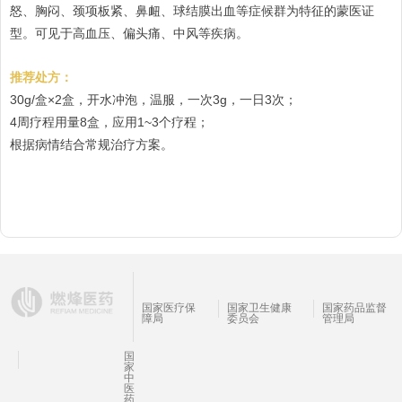
怒、胸闷、颈项板紧、鼻衄、球结膜出血等症候群为特征的蒙医证
型。可见于高血压、偏头痛、中风等疾病。
推荐处方：
30g/盒×2盒，开水冲泡，温服，一次3g，一日3次；
4周疗程用量8盒，应用1~3个疗程；
根据病情结合常规治疗方案。
国家医疗保
国家卫生健康
国家药品监督
障局
委员会
管理局
国
家
中
医
药