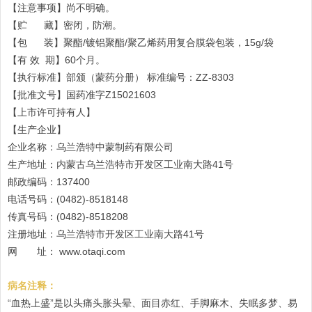
【注意事项】尚不明确。
【贮 藏】密闭，防潮。
【包 装】聚酯/镀铝聚酯/聚乙烯药用复合膜袋包装，15g/袋
【有 效 期】60个月。
【执行标准】部颁（蒙药分册） 标准编号：ZZ-8303
【批准文号】国药准字Z15021603
【上市许可持有人】
【生产企业】
企业名称：乌兰浩特中蒙制药有限公司
生产地址：内蒙古乌兰浩特市开发区工业南大路41号
邮政编码：137400
电话号码：(0482)-8518148
传真号码：(0482)-8518208
注册地址：乌兰浩特市开发区工业南大路41号
网 址： www.otaqi.com
病名注释：
“血热上盛”是以头痛头胀头晕、面目赤红、手脚麻木、失眠多梦、易