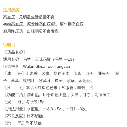
适用疾病：
高血压，见明显生活质量不良
初始高血压、原发性高血压Ⅰ级、更年期高血压
服用降压药，出现明显不良发应
说明书：
【药品名称】
通用名称：乌兰十三味汤散（乌兰 —13）
汉语拼音：Wulan Shisanwei Tangsan
【成 份】土木香、苦参、悬钩子木、山柰、诃子、川楝子、 栀
子、茜草、枇杷叶、紫草茸、橡子、紫草、金莲花。
【性 状】本品为红棕色粉末；气微香，味苦、涩。
【功能主治】清血热。用于血热上盛，头痛，目赤，高血压症。
【规 格】每袋装15g
【用法用量】水煎服。一次3～5g，一日1～3次。
【不良反应】尚不明确。
【禁 忌】尚不明确。