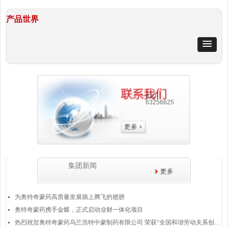
产品世界
010-
63256625
集团新闻
为奥特奇蒙药高质量发展插上腾飞的翅膀
넷
奥特奇蒙药携手金蝶，正式启动业财一体化项目
넷
热烈祝贺奥特奇蒙药乌兰浩特中蒙制药有限公司 荣获“全国和谐劳动关系创建示范企业”称号
넷