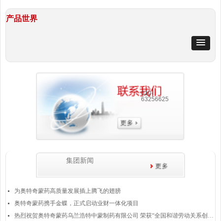
产品世界
010-
63256625
集团新闻
为奥特奇蒙药高质量发展插上腾飞的翅膀
넷
奥特奇蒙药携手金蝶，正式启动业财一体化项目
넷
热烈祝贺奥特奇蒙药乌兰浩特中蒙制药有限公司 荣获“全国和谐劳动关系创建示范企业”称号
넷