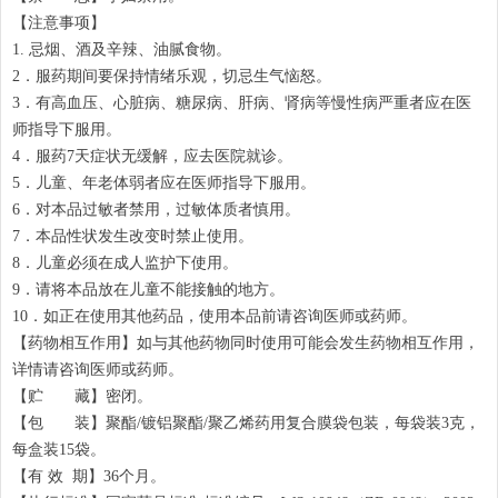
【注意事项】
1. 忌烟、酒及辛辣、油腻食物。
2．服药期间要保持情绪乐观，切忌生气恼怒。
3．有高血压、心脏病、糖尿病、肝病、肾病等慢性病严重者应在医
师指导下服用。
4．服药7天症状无缓解，应去医院就诊。
5．儿童、年老体弱者应在医师指导下服用。
6．对本品过敏者禁用，过敏体质者慎用。
7．本品性状发生改变时禁止使用。
8．儿童必须在成人监护下使用。
9．请将本品放在儿童不能接触的地方。
10．如正在使用其他药品，使用本品前请咨询医师或药师。
【药物相互作用】如与其他药物同时使用可能会发生药物相互作用，
详情请咨询医师或药师。
【贮 藏】密闭。
【包 装】聚酯/镀铝聚酯/聚乙烯药用复合膜袋包装，每袋装3克，
每盒装15袋。
【有 效 期】36个月。