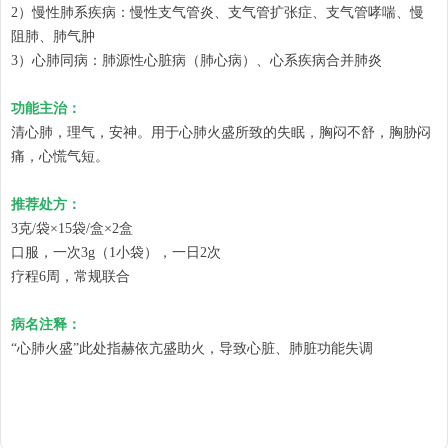
2）慢性肺系疾病：慢性支气管炎、支气管扩张症、支气管哮喘、慢
阻肺、肺气肿
3）心肺同病：肺源性心脏病（肺心病）、心系疾病合并肺炎
功能主治：
清心肺，理气，安神。用于心肺火盛所致的失眠，胸闷不舒，胸胁闷
痛，心慌气短。
推荐处方：
3克/袋×15袋/盒×2盒
口服，一次3g（1小袋），一日2次
疗程6周，常规联合
病名注释：
“心肺火盛”此处指赫依亢盛助火，导致心脏、肺脏功能失调