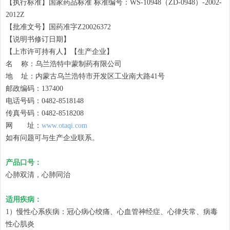
【执行标准】国家药品标准 标准编号：WS-10948（ZD-0948）-2002-
2012Z
【批准文号】国药准字Z20026372
【说明书修订日期】
【上市许可持有人】【生产企业】
名 称：乌兰浩特中蒙制药有限公司
地 址：内蒙古乌兰浩特市开发区工业南大路41号
邮政编码：137400
电话号码：0482-8518148
传真号码：0482-8518208
网 址：
www.otaqi.com
如有问题可与生产企业联系。
产品口号：
心肺双清，心肺同治
适用疾病：
1）慢性心系疾病：冠心病心绞痛、心血管神经症、心律失常、病毒
性心肌炎