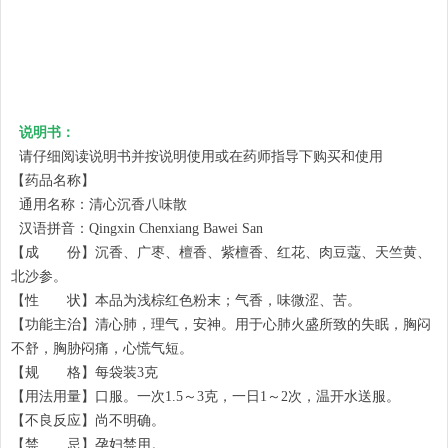
说明书：
请仔细阅读说明书并按说明使用或在药师指导下购买和使用
【药品名称】
通用名称：清心沉香八味散
汉语拼音：Qingxin Chenxiang Bawei San
【成 份】沉香、广枣、檀香、紫檀香、红花、肉豆蔻、天竺黄、
北沙参。
【性 状】本品为浅棕红色粉末；气香，味微涩、苦。
【功能主治】清心肺，理气，安神。用于心肺火盛所致的失眠，胸闷
不舒，胸胁闷痛，心慌气短。
【规 格】每袋装3克
【用法用量】口服。一次1.5～3克，一日1～2次，温开水送服。
【不良反应】尚不明确。
【禁 忌】孕妇禁用。